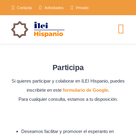
Saltar
Contacta
Actividades
Privado
al
contenido
Tog
Nav
INICIO
Participa
CONÓCENOS
Si quieres participar y colaborar en ILEI Hispanio, puedes
inscribirte en este
formulario de Google
.
CURSOS
Para cualquier consulta, estamos a tu disposición.
ACTIVIDADES
Deseamos facilitar y promover el esperanto en
RECURSOS